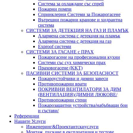
Система за охлаждане със спрей
Пожарни помпи
Спринклерни Системи за Пожарогасене
Вътрешни пожарни кранове и хидрантна
система
СИСТЕМИ ЗА ДЕТЕКЦИЯ НА ГАЗ И ПЛАМЪК
Алармена система с детекция на пламък
Алармена система с детекция на газ
Exproof системи
СИСТЕМИ ЗА ГАСАНЕ с ПРАХ
Пожарогасене на професионални кухни
Системи със сух химически прах
Праховогасене (KKT)
ПАСИВНИ СИСТЕМИ ЗА БЕЗОПАСНОСТ
Пожароустойчиви и димни завеси
Противопожарни врати
ПОКРИВНИ ВЕНТИЛАТОРИ ЗА ДИМ
(ВЕНТИЛАЦИЯ)/ДИМНИ ЛЮКОВЕ/
Противопожарни стени
Пожарозащитни устройства/набъбващи бои
и състави/
Референции
Нашите Услуги
Инженеринг&Проектантскиуслуги
Монтаж, пускане в експлоатация и тестове