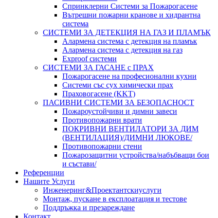
Спринклерни Системи за Пожарогасене
Вътрешни пожарни кранове и хидрантна
система
СИСТЕМИ ЗА ДЕТЕКЦИЯ НА ГАЗ И ПЛАМЪК
Алармена система с детекция на пламък
Алармена система с детекция на газ
Exproof системи
СИСТЕМИ ЗА ГАСАНЕ с ПРАХ
Пожарогасене на професионални кухни
Системи със сух химически прах
Праховогасене (KKT)
ПАСИВНИ СИСТЕМИ ЗА БЕЗОПАСНОСТ
Пожароустойчиви и димни завеси
Противопожарни врати
ПОКРИВНИ ВЕНТИЛАТОРИ ЗА ДИМ
(ВЕНТИЛАЦИЯ)/ДИМНИ ЛЮКОВЕ/
Противопожарни стени
Пожарозащитни устройства/набъбващи бои
и състави/
Референции
Нашите Услуги
Инженеринг&Проектантскиуслуги
Монтаж, пускане в експлоатация и тестове
Поддръжка и презареждане
Контакт